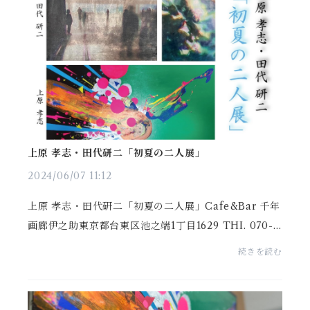
上原 孝志・田代研二「初夏の二人展」
2024/06/07 11:12
上原 孝志・田代研二「初夏の二人展」Cafe&Bar 千年
画廊伊之助東京都台東区池之端1丁目1629 THI. 070-4
345-1510 東京メトロ 根津駅2番出口から徒歩約8分会
続きを読む
期:2024年6月8日(土)~30日(日)時間 午後2時~午後7時
...