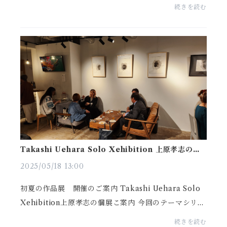
藤田覚さん、ありがとうございます。会場はマニラ空
続きを読む
港直結ニューポートワールドリゾート内ニューポート
モー...
Takashi Uehara Solo Xehibition 上原孝志の個
展こ案内
2025/05/18 13:00
初夏の作品展 開催のご案内 Takashi Uehara Solo
Xehibition上原孝志の個展こ案内 今回のテーマシリー
ズ1 モノクロ抽象画シリーズ2 カラー 抽象画を中
続きを読む