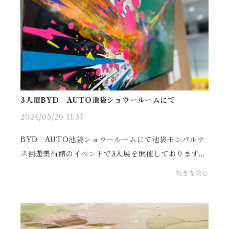
3人展BYD AUTO池袋ショウールームにて
2024/05/20 11:37
BYD AUTO池袋ショウールームにて池袋モンパルナ
ス回遊美術館のイベントで3人展を開催しております。
5/16～6/5 11：00～18：00 火曜日定休・上原孝
続きを読む
志 洋画・田中芙弥佳 水墨画・小野扶美子 書道