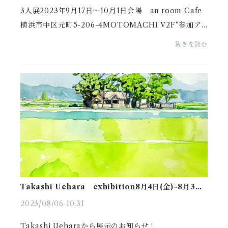
3人展2023年9月17日～10月1日会場 an room Cafe
横浜市中区元町5-206-4MOTOMACHI V2F“参加ア
ーティスト”♪︎栗田知佳お絵かきムービー・イラスト制
続きを読む
作♪︎藤咲揚子絵画教室運営絵画・イラスト制作お絵か
きムービー制作...
Takashi Uehara exhibition8月4日(金)~8月31日
(木)
2023/08/06 10:31
Takashi Ueharaから展示のお知らせ！＿＿＿＿＿＿