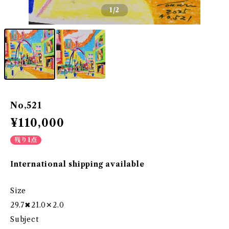
1
/2
No,521
¥110,000
残り1点
International shipping available
Size
29.7✖21.0✕2.0
Subject