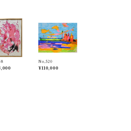
58
No,520
,000
¥110,000